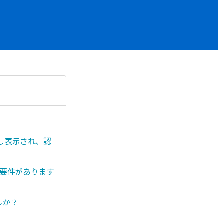
し表示され、認
うな要件があります
んか？