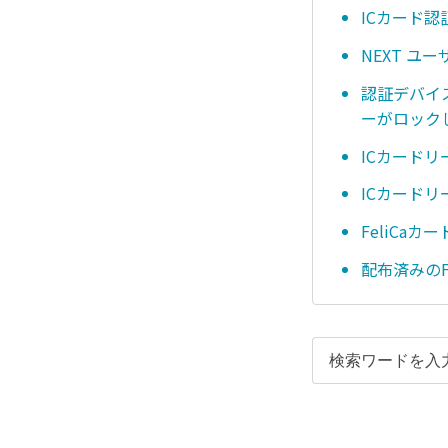
ICカード
NEXT 
認証デバイス
ーがロック
ICカード
ICカード
FeliCa
配布済みのF