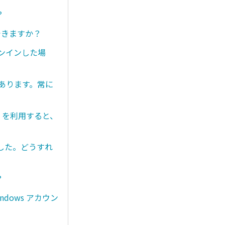
？
用できますか？
インインした場
あります。常に
る」を利用すると、
した。どうすれ
？
dows アカウン