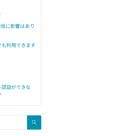
？
通信に影響はあり
でも利用できます
ト認証ができな
？